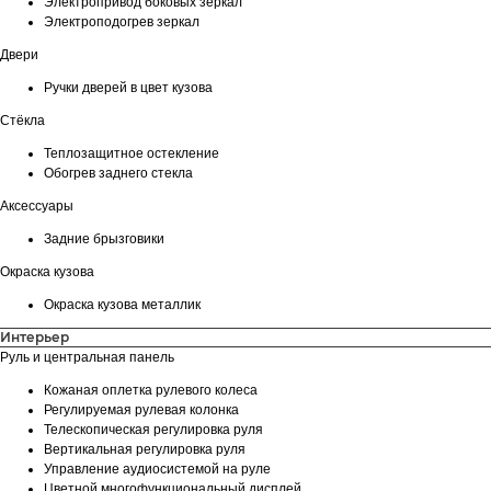
Электропривод боковых зеркал
Электроподогрев зеркал
Двери
Ручки дверей в цвет кузова
Стёкла
Теплозащитное остекление
Обогрев заднего стекла
Аксессуары
Задние брызговики
Окраска кузова
Окраска кузова металлик
Интерьер
Руль и центральная панель
Кожаная оплетка рулевого колеса
Регулируемая рулевая колонка
Телескопическая регулировка руля
Вертикальная регулировка руля
Управление аудиосистемой на руле
Цветной многофункциональный дисплей