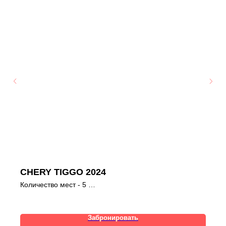
CHERY TIGGO 2024
Количество мест - 5
КП - Автоматическая
Залог 10 000 руб.
Цена:
Забронировать
1-2 дня (7 500 руб./сутки)